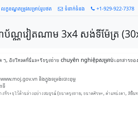
លក្ខខណ្ឌតម្រូវសម្រាប់រូបថត
ទំនាក់ទំនង
+1-929-922-7378
ប័ណ្ណវៀតណាម 3x4 សង់ទីម៉ែត្រ (30x4
งใด ๆ, อัปโหลดที่นี่และรับรูปถ่าย chuyên nghiệpសម្រាប់เอกสารข
www.moj.gov.vn និងក្នុងទម្រង់បោះពុម្ព
ាទី
่ระบุไว้ด้านล่างอย่างสมบูรณ์ (ขนาดรูปภาพ, ขนาดศีรษะ, ตำแหน่งตา, สีพื้นห