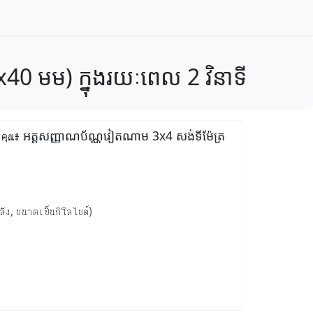
0 មម) ក្នុងរយៈពេល 2 វិនាទី
องคุณ៖ អត្តសញ្ញាណប័ណ្ណវៀតណាម 3x4 សង់ទីម៉ែត្រ
ลัง, ขนาดเป็นกิโลไบต์)