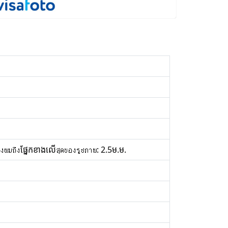
องผมถึงផ្នែកខាងលើสุดของรูปภาพ: 2.5ម.ម.