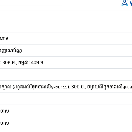
ណាម
សញ្ញាណប័ណ្ណ
: 30ម.ម., កម្ពស់: 40ម.ម.
ស់ក្បាល (រហូតដល់ផ្នែកខាងលើสุดของผม): 30ម.ម.; ចម្ងាយពីផ្នែកខាងលើสุดข
/ចាស
/ចាស