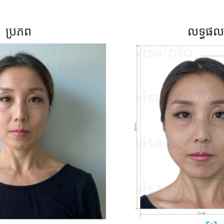
ប្រភព
លទ្ធផល