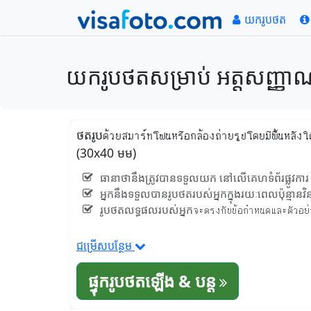
យករូបថត
យករូបថតសម្រាប់ អត្តសញ្ញាណ
ថតរូបด้วยสมาร์ทโฟนหรือกล้องถ่ายรูปโดยมีพื้นหลั
(30x40 មម)
ធានាថានឹងត្រូវបានទទួលយក នៅលើគេហទំព័រផ្លូវការ 
អ្នកនឹងទទួលបានរូបថតរបស់អ្នកក្នុងរយៈពេលប៉ុន្មានវិន
រូបថតលទ្ធផលរបស់អ្នកจะตรงกับข้อกำหนดและตัวอย่างที
ជម្រើសបន្ថែម
ផ្ទុករូបថតឡើង & បន្ត