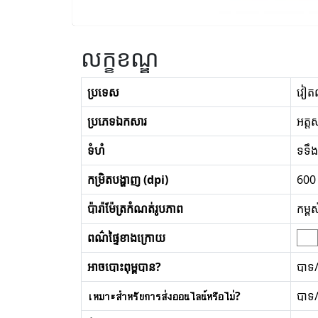
លក្ខខណ្ឌ
ប្រទេស
វៀត
ប្រភេទឯកសារ
អត្ត
ទំហំ
ទទឹង
កម្រិតបង្ហាញ (dpi)
600
ប៉ារ៉ាម៉ែត្រកំណត់រូបភាព
កម្ព
ពណ៌ផ្ទៃខាងក្រោយ
អាចបោះពុម្ពបាន?
បាទ
เหมาะสำหรับการส่งออนไลน์หรือไม่?
បាទ