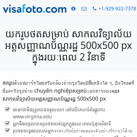
+1-929-922-7378
យករូបថតសម្រាប់ សាកលវិទ្យាល័យ
អត្តសញ្ញាណប័ណ្ណរដ្ឋ 500x500 px
ក្នុងរយៈពេល 2 វិនាទី
ថតរូបด้วยสมาร์ทโฟนหรือกล้องถ่ายรูปโดยมีพื้นหลังใด ๆ, อัปโหลดที่
นี่และรับรูปถ่าย chuyên nghiệpសម្រាប់เอกสารของคุณ៖
សាកលវិទ្យាល័យអត្តសញ្ញាណប័ណ្ណរដ្ឋ 500x500 px
ធានាថានឹងត្រូវបានទទួលយក នៅលើគេហទំព័រផ្លូវការ
www.virginia.edu
អ្នកនឹងទទួលបានរូបថតរបស់អ្នកក្នុងរយៈពេលប៉ុន្មានវិនាទី
រូបថតលទ្ធផលរបស់អ្នកจะตรงกับข้อกำหนดและตัวอย่างที่ระบุไว้ด้าน