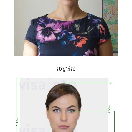
លទ្ធផល