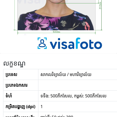
លក្ខខណ្ឌ
ប្រទេស
សាកលវិទ្យាល័យ / មហាវិទ្យាល័យ
ប្រភេទឯកសារ
ទំហំ
ទទឹង: 500ភីកសែល, កម្ពស់: 500ភីកសែល
កម្រិតបង្ហាញ (dpi)
1