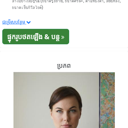
ล่างอย่างสมบูรณ์ (ขนาดรูปภาพ, ขนาดศีรษะ, ตำแหน่งตา, สีพื้นหลัง,
ขนาดเป็นกิโลไบต์)
ជម្រើសបន្ថែម
ផ្ទុករូបថតឡើង & បន្ត
ប្រភព