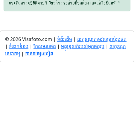
ประกันการปฏิบัติตาม។ มันสร้างรูปถ่ายที่ถูกต้องและแก้ไขพื้นหลัง។
© 2026 Visafoto.com |
ទំព័រដើម
|
លក្ខខណ្ឌតម្រូវសម្រាប់រូបថត
|
ទំនាក់ទំនង
|
កែលម្អរូបថត
|
មគ្គុទ្ទេសក៍របស់អ្នកថតរូប
|
លក្ខខណ្ឌ
សេវាកម្ម
|
ភាសាផ្សេងទៀត