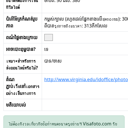
ขนาดที่ต้องการเป็น
ចាប់ពី: 50 ដល់: 380
กิโลไบต์
ប៉ារ៉ាម៉ែត្រកំណត់រូប
កម្ពស់ក្បាល (រហូតដល់ផ្នែកខាងលើสุดของผม): 3
ភាព
ពីបាតรูปภาพถึงแนวตา: 313ភីកសែល
ពណ៌ផ្ទៃខាងក្រោយ
អាចបោះពុម្ពបាន?
ទេ
เหมาะสำหรับการ
បាទ/ចាស
ส่งออนไลน์หรือไม่?
តំណ
http://www.virginia.edu/idoffice/phot
ភ្ជាប់เว็บទៅเอกสาร
อย่างเป็นทางการ
មតិយោបល់
ไม่ต้องกังวลเกี่ยวกับข้อกำหนดขนาดรูปถ่าย។ Visafoto.com รับ