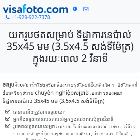
+1-929-922-7378
យករូបថតសម្រាប់ ទិដ្ឋាការនេប៉ាល់
35x45 មម (3.5x4.5 សង់ទីម៉ែត្រ)
ក្នុងរយៈពេល 2 វិនាទី
ថតរូបด้วยสมาร์ทโฟนหรือกล้องถ่ายรูปโดยมีพื้นหลังใด ๆ, อัปโหลดที่
นี่และรับรูปถ่าย chuyên nghiệpសម្រាប់เอกสารของคุณ៖
ទិដ្ឋាការនេប៉ាល់ 35x45 មម (3.5x4.5 សង់ទីម៉ែត្រ)
ធានាថានឹងត្រូវបានទទួលយក
អ្នកនឹងទទួលបានរូបថតរបស់អ្នកក្នុងរយៈពេលប៉ុន្មានវិនាទី
រូបថតលទ្ធផលរបស់អ្នកจะตรงกับข้อกำหนดและตัวอย่างที่ระบุไว้ด้าน
ล่างอย่างสมบูรณ์ (ขนาดรูปภาพ, ขนาดศีรษะ, ตำแหน่งตา, สีพื้นหลัง,