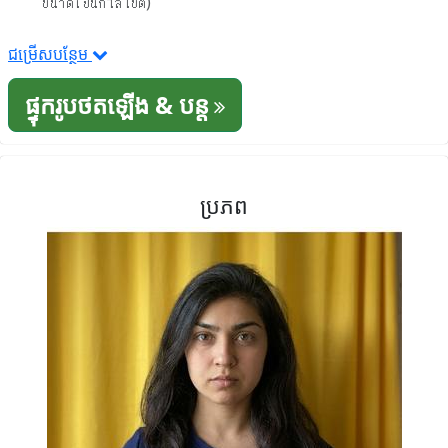
ขนาดเป็นกิโลไบต์)
ជម្រើសបន្ថែម
ផ្ទុករូបថតឡើង & បន្ត
ប្រភព