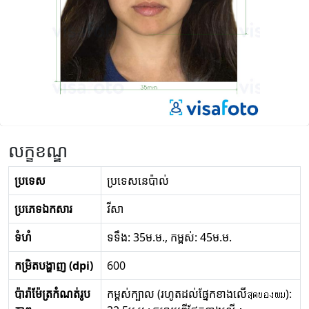
លក្ខខណ្ឌ
ប្រទេស
ប្រទេសនេប៉ាល់
ប្រភេទឯកសារ
វីសា
ទំហំ
ទទឹង: 35ម.ម., កម្ពស់: 45ម.ម.
កម្រិតបង្ហាញ (dpi)
600
ប៉ារ៉ាម៉ែត្រកំណត់រូប
កម្ពស់ក្បាល (រហូតដល់ផ្នែកខាងលើสุดของผม):