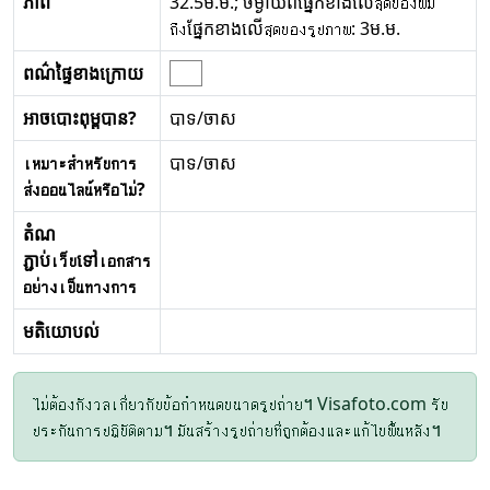
ភាព
32.5ម.ម.; ចម្ងាយពីផ្នែកខាងលើสุดของผม
ถึงផ្នែកខាងលើสุดของรูปภาพ: 3ម.ម.
ពណ៌ផ្ទៃខាងក្រោយ
អាចបោះពុម្ពបាន?
បាទ/ចាស
เหมาะสำหรับการ
បាទ/ចាស
ส่งออนไลน์หรือไม่?
តំណ
ភ្ជាប់เว็บទៅเอกสาร
อย่างเป็นทางการ
មតិយោបល់
ไม่ต้องกังวลเกี่ยวกับข้อกำหนดขนาดรูปถ่าย។ Visafoto.com รับ
ประกันการปฏิบัติตาม។ มันสร้างรูปถ่ายที่ถูกต้องและแก้ไขพื้นหลัง។