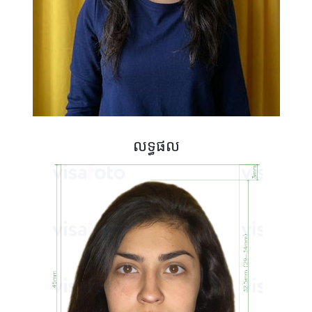
លទ្ធផល