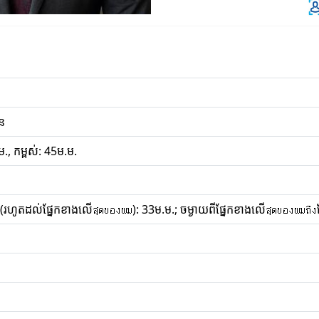
ែន
., កម្ពស់: 45ម.ម.
ល (រហូតដល់ផ្នែកខាងលើสุดของผม): 33ម.ម.; ចម្ងាយពីផ្នែកខាងលើสุดของผมถึง