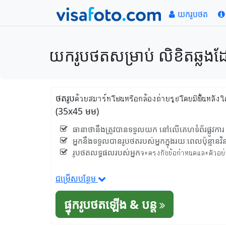
យករូបថត
យករូបថតសម្រាប់ លិខិតឆ្លងដែ
ថតរូបด้วยสมาร์ทโฟนหรือกล้องถ่ายรูปโดยมีพื้นหลัง
(35x45 មម)
ធានាថានឹងត្រូវបានទទួលយក នៅលើគេហទំព័រផ្លូវការ j
អ្នកនឹងទទួលបានរូបថតរបស់អ្នកក្នុងរយៈពេលប៉ុន្មានវិន
រូបថតលទ្ធផលរបស់អ្នកจะตรงกับข้อกำหนดและตัวอย่างที
ជម្រើសបន្ថែម
ផ្ទុករូបថតឡើង & បន្ត