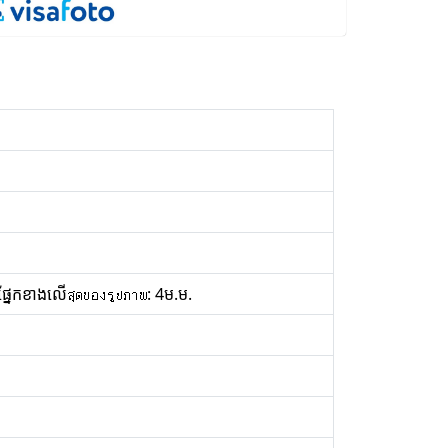
ផ្នែកខាងលើสุดของรูปภาพ: 4ម.ម.