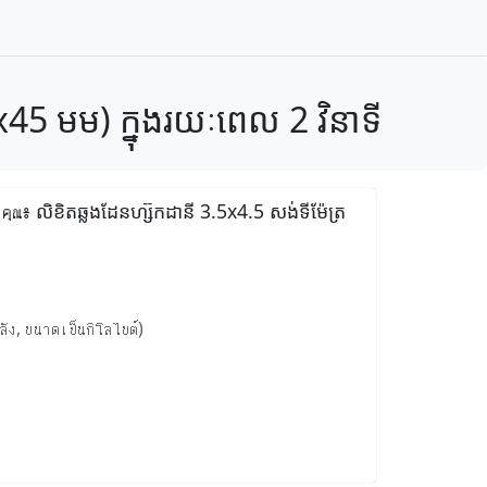
45 មម) ក្នុងរយៈពេល 2 វិនាទី
ุณ៖ លិខិតឆ្លងដែនហ្ស៊កដានី 3.5x4.5 សង់ទីម៉ែត្រ
ลัง, ขนาดเป็นกิโลไบต์)