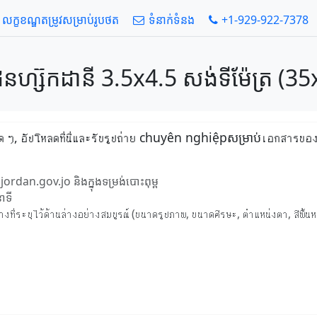
លក្ខខណ្ឌតម្រូវសម្រាប់រូបថត
ទំនាក់ទំនង
+1-929-922-7378
នហ្ស៊កដានី 3.5x4.5 សង់ទីម៉ែត្រ (35x
ใด ๆ, อัปโหลดที่นี่และรับรูปถ่าย chuyên nghiệpសម្រាប់เอกสารของค
ordan.gov.jo និងក្នុងទម្រង់បោះពុម្ព
ាទី
่ระบุไว้ด้านล่างอย่างสมบูรณ์ (ขนาดรูปภาพ, ขนาดศีรษะ, ตำแหน่งตา, สีพื้นห