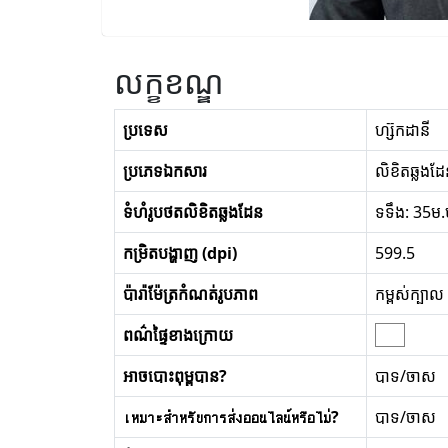
លក្ខខណ្ឌ
ប្រទេស
ហ្ស៊កដានី
ប្រភេទឯកសារ
លិខិតឆ្លងដ
ទំហំរូបថតលិខិតឆ្លងដែន
ទទឹង: 35ម.ម
កម្រិតបង្ហាញ (dpi)
599.5
ប៉ារ៉ាម៉ែត្រកំណត់រូបភាព
កម្ពស់ក្បា
ពណ៌ផ្ទៃខាងក្រោយ
អាចបោះពុម្ពបាន?
បាទ/ចាស
เหมาะสำหรับการส่งออนไลน์หรือไม่?
បាទ/ចាស