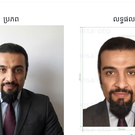
ប្រភព
លទ្ធផល