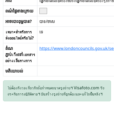
ភាព
ផ្នែកខាងលើสุดของผมถึงផ្នែកខាងលើสุดของรูปภาพ
ពណ៌ផ្ទៃខាងក្រោយ
អាចបោះពុម្ពបាន?
បាទ/ចាស
เหมาะสำหรับการ
ទេ
ส่งออนไลน์หรือไม่?
តំណ
https://www.londoncouncils.gov.uk/ser
ភ្ជាប់เว็บទៅเอกสาร
อย่างเป็นทางการ
មតិយោបល់
ไม่ต้องกังวลเกี่ยวกับข้อกำหนดขนาดรูปถ่าย។ Visafoto.com รับ
ประกันการปฏิบัติตาม។ มันสร้างรูปถ่ายที่ถูกต้องและแก้ไขพื้นหลัง។