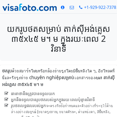
+1-929-922-7378
យករូបថតសម្រាប់ តាក់ស៊ីអង់គ្លេស
៣៥x៤៥ ម។ ម ក្នុងរយៈពេល 2
វិនាទី
ថតរូបด้วยสมาร์ทโฟนหรือกล้องถ่ายรูปโดยมีพื้นหลังใด ๆ, อัปโหลดที่
นี่และรับรูปถ่าย chuyên nghiệpសម្រាប់เอกสารของคุณ៖ តាក់ស៊ី
អង់គ្លេស ៣៥x៤៥ ម។ ម
ធានាថានឹងត្រូវបានទទួលយក
អ្នកនឹងទទួលបានរូបថតរបស់អ្នកក្នុងរយៈពេលប៉ុន្មានវិនាទី
រូបថតលទ្ធផលរបស់អ្នកจะตรงกับข้อกำหนดและตัวอย่างที่ระบุไว้ด้าน
ล่างอย่างสมบูรณ์ (ขนาดรูปภาพ, ขนาดศีรษะ, ตำแหน่งตา, สีพื้นหลัง,