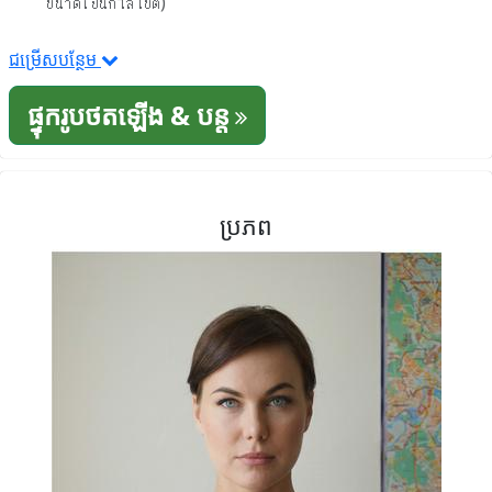
ขนาดเป็นกิโลไบต์)
ជម្រើសបន្ថែម
ផ្ទុករូបថតឡើង & បន្ត
ប្រភព