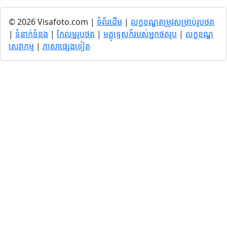
© 2026 Visafoto.com |
ទំព័រដើម
|
លក្ខខណ្ឌតម្រូវសម្រាប់រូបថត
|
ទំនាក់ទំនង
|
កែលម្អរូបថត
|
មគ្គុទ្ទេសក៍របស់អ្នកថតរូប
|
លក្ខខណ្ឌ
សេវាកម្ម
|
ភាសាផ្សេងទៀត