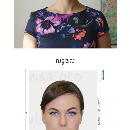
លទ្ធផល