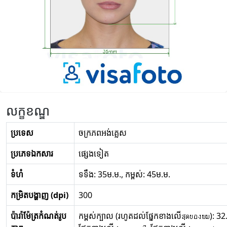
លក្ខខណ្ឌ
ប្រទេស
ចក្រភពអង់គ្លេស
ប្រភេទឯកសារ
ផ្សេងទៀត
ទំហំ
ទទឹង: 35ម.ម., កម្ពស់: 45ម.ម.
កម្រិតបង្ហាញ (dpi)
300
ប៉ារ៉ាម៉ែត្រកំណត់រូប
កម្ពស់ក្បាល (រហូតដល់ផ្នែកខាងលើสุดของผม): 32.