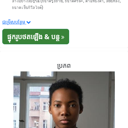
ล่างอย่างสมบูรณ์ (ขนาดรูปภาพ, ขนาดศีรษะ, ตำแหน่งตา, สีพื้นหลัง,
ขนาดเป็นกิโลไบต์)
ជម្រើសបន្ថែម
ផ្ទុករូបថតឡើង & បន្ត
ប្រភព