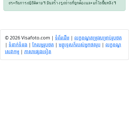
ประกันการปฏิบัติตาม។ มันสร้างรูปถ่ายที่ถูกต้องและแก้ไขพื้นหลัง។
© 2026 Visafoto.com |
ទំព័រដើម
|
លក្ខខណ្ឌតម្រូវសម្រាប់រូបថត
|
ទំនាក់ទំនង
|
កែលម្អរូបថត
|
មគ្គុទ្ទេសក៍របស់អ្នកថតរូប
|
លក្ខខណ្ឌ
សេវាកម្ម
|
ភាសាផ្សេងទៀត