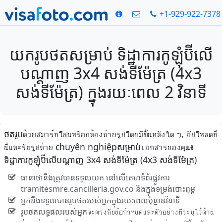
+1-929-922-7378
យករូបថតសម្រាប់ ទិដ្ឋាការកូឡុំប៊ីលើ
បណ្តាញ 3x4 សង់ទីម៉ែត្រ (4x3
សង់ទីម៉ែត្រ) ក្នុងរយៈពេល 2 វិនាទី
ថតរូបด้วยสมาร์ทโฟนหรือกล้องถ่ายรูปโดยมีพื้นหลังใด ๆ, อัปโหลดที่
นี่และรับรูปถ่าย chuyên nghiệpសម្រាប់เอกสารของคุณ៖
ទិដ្ឋាការកូឡុំប៊ីលើបណ្តាញ 3x4 សង់ទីម៉ែត្រ (4x3 សង់ទីម៉ែត្រ)
ធានាថានឹងត្រូវបានទទួលយក នៅលើគេហទំព័រផ្លូវការ
tramitesmre.cancilleria.gov.co និងក្នុងទម្រង់បោះពុម្ព
អ្នកនឹងទទួលបានរូបថតរបស់អ្នកក្នុងរយៈពេលប៉ុន្មានវិនាទី
រូបថតលទ្ធផលរបស់អ្នកจะตรงกับข้อกำหนดและตัวอย่างที่ระบุไว้ด้าน