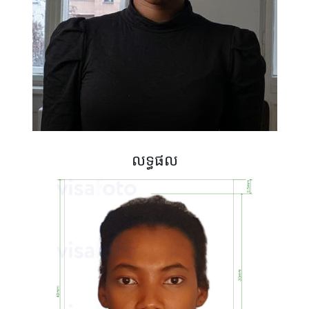
លទ្ធផល