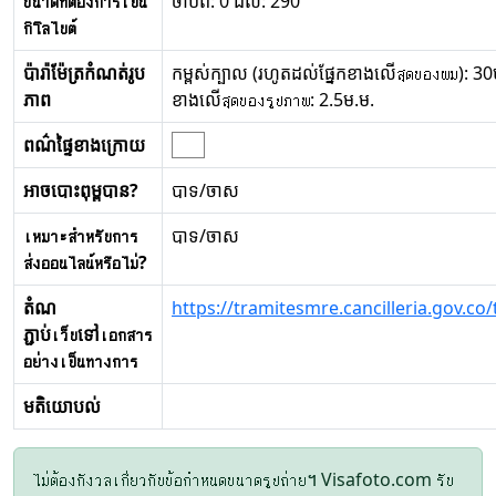
ขนาดที่ต้องการเป็น
ចាប់ពី: 0 ដល់: 290
กิโลไบต์
ប៉ារ៉ាម៉ែត្រកំណត់រូប
កម្ពស់ក្បាល (រហូតដល់ផ្នែកខាងលើสุดของผม): 30ម
ភាព
ខាងលើสุดของรูปภาพ: 2.5ម.ម.
ពណ៌ផ្ទៃខាងក្រោយ
អាចបោះពុម្ពបាន?
បាទ/ចាស
เหมาะสำหรับการ
បាទ/ចាស
ส่งออนไลน์หรือไม่?
តំណ
https://tramitesmre.cancilleria.gov.co/
ភ្ជាប់เว็บទៅเอกสาร
อย่างเป็นทางการ
មតិយោបល់
ไม่ต้องกังวลเกี่ยวกับข้อกำหนดขนาดรูปถ่าย។ Visafoto.com รับ