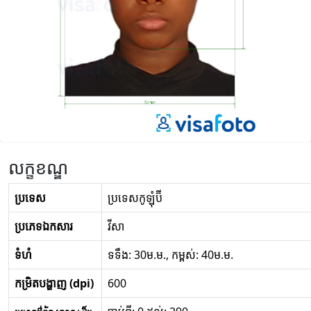
លក្ខខណ្ឌ
ប្រទេស
ប្រទេសកូឡុំប៊ី
ប្រភេទឯកសារ
វីសា
ទំហំ
ទទឹង: 30ម.ម., កម្ពស់: 40ម.ម.
កម្រិតបង្ហាញ (dpi)
600