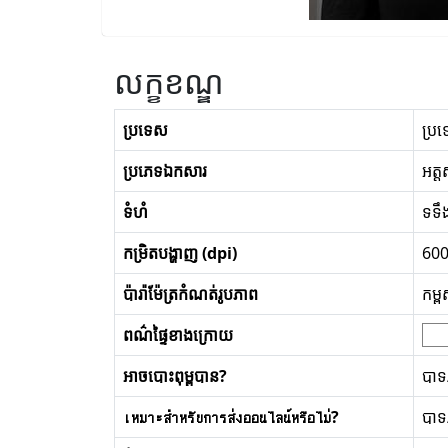
លក្ខខណ្ឌ
ប្រទេស
ប្រទ
ប្រភេទឯកសារ
អត្
ទំហំ
ទទឹង
កម្រិតបង្ហាញ (dpi)
60
ប៉ារ៉ាម៉ែត្រកំណត់រូបភាព
កម្
ពណ៌ផ្ទៃខាងក្រោយ
អាចបោះពុម្ពបាន?
បា
เหมาะสำหรับการส่งออนไลน์หรือไม่?
បា