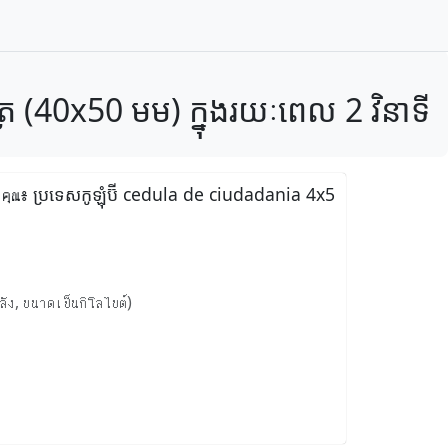
រ (40x50 មម) ក្នុងរយៈពេល 2 វិនាទី
องคุณ៖ ប្រទេសកូឡុំប៊ី cedula de ciudadania 4x5
ลัง, ขนาดเป็นกิโลไบต์)