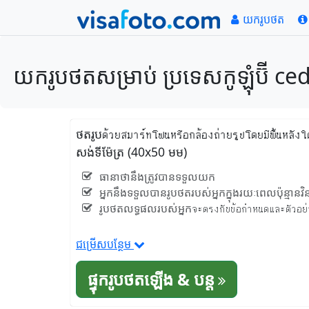
យករូបថត
យករូបថតសម្រាប់ ប្រទេសកូឡុំប៊ី ce
ថតរូបด้วยสมาร์ทโฟนหรือกล้องถ่ายรูปโดยมีพื้นหลั
សង់ទីម៉ែត្រ (40x50 មម)
ធានាថានឹងត្រូវបានទទួលយក
អ្នកនឹងទទួលបានរូបថតរបស់អ្នកក្នុងរយៈពេលប៉ុន្មានវិន
រូបថតលទ្ធផលរបស់អ្នកจะตรงกับข้อกำหนดและตัวอย่างที
ជម្រើសបន្ថែម
ផ្ទុករូបថតឡើង & បន្ត