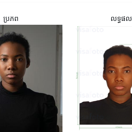
ប្រភព
លទ្ធផល