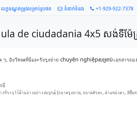
លក្ខខណ្ឌតម្រូវសម្រាប់រូបថត
ទំនាក់ទំនង
+1-929-922-7378
dula de ciudadania 4x5 សង់ទីម៉ែត្
งใด ๆ, อัปโหลดที่นี่และรับรูปถ่าย chuyên nghiệpសម្រាប់เอกสารข
ាទី
่ระบุไว้ด้านล่างอย่างสมบูรณ์ (ขนาดรูปภาพ, ขนาดศีรษะ, ตำแหน่งตา, สีพื้นห