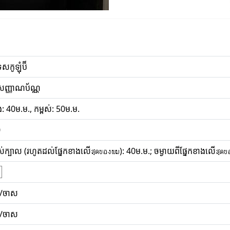
េសកូឡុំប៊ី
តសញ្ញាណប័ណ្ណ
: 40ម.ម., កម្ពស់: 50ម.ម.
0
ពស់ក្បាល (រហូតដល់ផ្នែកខាងលើสุดของผม): 40ម.ម.; ចម្ងាយពីផ្នែកខាងលើสุดข
ទ/ចាស
ទ/ចាស