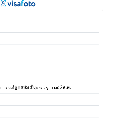
องผมถึงផ្នែកខាងលើสุดของรูปภาพ: 2ម.ម.