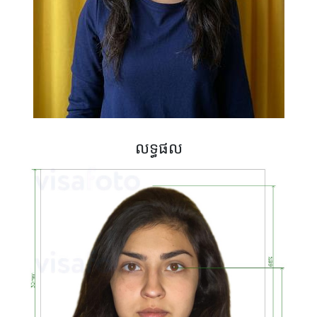
លទ្ធផល