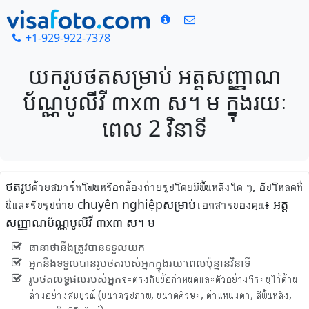
+1-929-922-7378
យករូបថតសម្រាប់ អត្តសញ្ញាណ
ប័ណ្ណបូលីវី ៣x៣ ស។ ម ក្នុងរយៈ
ពេល 2 វិនាទី
ថតរូបด้วยสมาร์ทโฟนหรือกล้องถ่ายรูปโดยมีพื้นหลังใด ๆ, อัปโหลดที่
นี่และรับรูปถ่าย chuyên nghiệpសម្រាប់เอกสารของคุณ៖ អត្ត
សញ្ញាណប័ណ្ណបូលីវី ៣x៣ ស។ ម
ធានាថានឹងត្រូវបានទទួលយក
អ្នកនឹងទទួលបានរូបថតរបស់អ្នកក្នុងរយៈពេលប៉ុន្មានវិនាទី
រូបថតលទ្ធផលរបស់អ្នកจะตรงกับข้อกำหนดและตัวอย่างที่ระบุไว้ด้าน
ล่างอย่างสมบูรณ์ (ขนาดรูปภาพ, ขนาดศีรษะ, ตำแหน่งตา, สีพื้นหลัง,