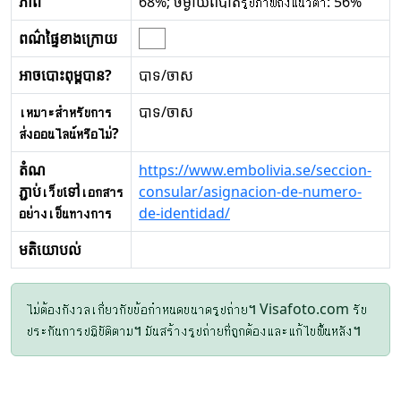
ភាព
68%; ចម្ងាយពីបាតรูปภาพถึงแนวตา: 56%
ពណ៌ផ្ទៃខាងក្រោយ
អាចបោះពុម្ពបាន?
បាទ/ចាស
เหมาะสำหรับการ
បាទ/ចាស
ส่งออนไลน์หรือไม่?
តំណ
https://www.embolivia.se/seccion-
ភ្ជាប់เว็บទៅเอกสาร
consular/asignacion-de-numero-
อย่างเป็นทางการ
de-identidad/
មតិយោបល់
ไม่ต้องกังวลเกี่ยวกับข้อกำหนดขนาดรูปถ่าย។ Visafoto.com รับ
ประกันการปฏิบัติตาม។ มันสร้างรูปถ่ายที่ถูกต้องและแก้ไขพื้นหลัง។