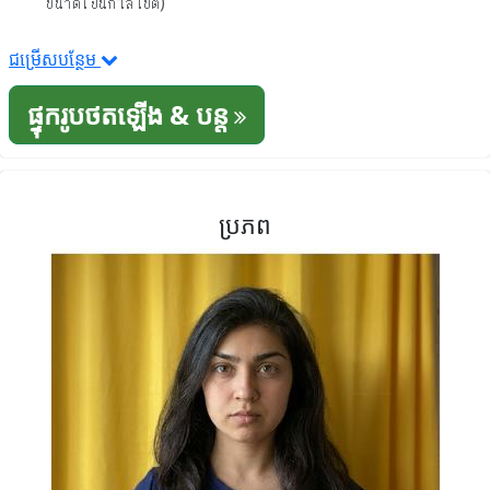
ขนาดเป็นกิโลไบต์)
ជម្រើសបន្ថែម
ផ្ទុករូបថតឡើង & បន្ត
ប្រភព