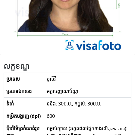
លក្ខខណ្ឌ
ប្រទេស
បូលីវី
ប្រភេទឯកសារ
អត្តសញ្ញាណប័ណ្ណ
ទំហំ
ទទឹង: 30ម.ម., កម្ពស់: 30ម.ម.
កម្រិតបង្ហាញ (dpi)
600
ប៉ារ៉ាម៉ែត្រកំណត់រូប
កម្ពស់ក្បាល (រហូតដល់ផ្នែកខាងលើสุดของผม):