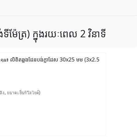
៉ែត្រ) ក្នុងរយៈពេល 2 វិនាទី
องคุณ៖ លិខិតឆ្លងដែនបង់ក្លាដែស 30x25 មម (3x2.5
ลัง, ขนาดเป็นกิโลไบต์)