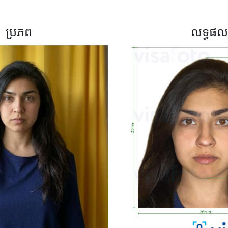
ប្រភព
លទ្ធផល