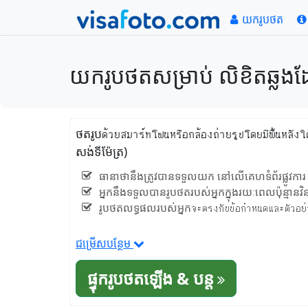
យករូបថត
យករូបថតសម្រាប់ លិខិតឆ្លងដែ
ថតរូបด้วยสมาร์ทโฟนหรือกล้องถ่ายรูปโดยมีพื้นหลั
សង់ទីម៉ែត្រ)
ធានាថានឹងត្រូវបានទទួលយក នៅលើគេហទំព័រផ្លូវការ
អ្នកនឹងទទួលបានរូបថតរបស់អ្នកក្នុងរយៈពេលប៉ុន្មានវិន
រូបថតលទ្ធផលរបស់អ្នកจะตรงกับข้อกำหนดและตัวอย่างที
ជម្រើសបន្ថែម
ផ្ទុករូបថតឡើង & បន្ត