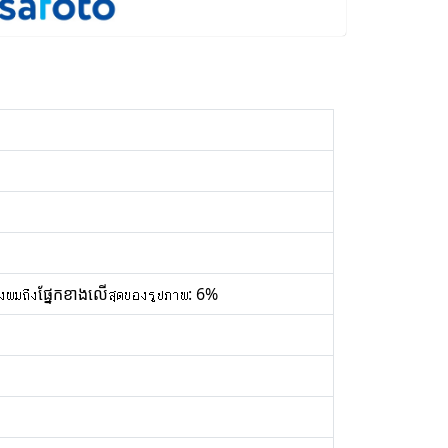
องผมถึงផ្នែកខាងលើสุดของรูปภาพ: 6%