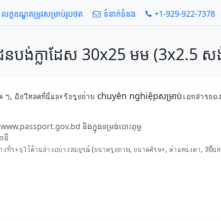
លក្ខខណ្ឌតម្រូវសម្រាប់រូបថត
ទំនាក់ទំនង
+1-929-922-7378
នបង់ក្លាដែស 30x25 មម (3x2.5 សង់ទីម
งใด ๆ, อัปโหลดที่นี่และรับรูปถ่าย chuyên nghiệpសម្រាប់เอกสารข
 www.passport.gov.bd និងក្នុងទម្រង់បោះពុម្ព
ាទី
่ระบุไว้ด้านล่างอย่างสมบูรณ์ (ขนาดรูปภาพ, ขนาดศีรษะ, ตำแหน่งตา, สีพื้นห