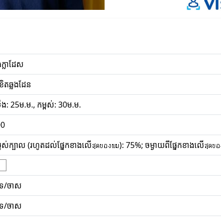
់ក្លាដែស
ខិតឆ្លងដែន
ឹង: 25ម.ម., កម្ពស់: 30ម.ម.
00
្ពស់ក្បាល (រហូតដល់ផ្នែកខាងលើสุดของผม): 75%; ចម្ងាយពីផ្នែកខាងលើสุดข
ាទ/ចាស
ាទ/ចាស