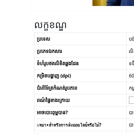
លក្ខខណ្ឌ
ប្រទេស
បង
ប្រភេទឯកសារ
លិ
ទំហំរូបថតលិខិតឆ្លងដែន
ទទ
កម្រិតបង្ហាញ (dpi)
6
ប៉ារ៉ាម៉ែត្រកំណត់រូបភាព
កម
ពណ៌ផ្ទៃខាងក្រោយ
អាចបោះពុម្ពបាន?
ប
เหมาะสำหรับการส่งออนไลน์หรือไม่?
ប