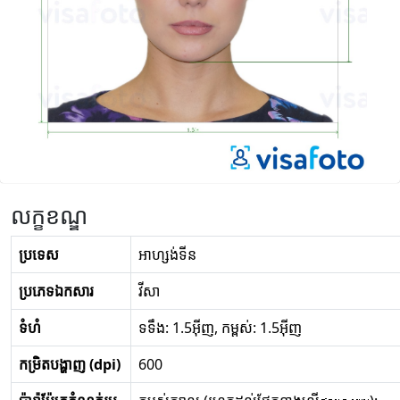
លក្ខខណ្ឌ
ប្រទេស
អាហ្សង់ទីន
ប្រភេទឯកសារ
វីសា
ទំហំ
ទទឹង: 1.5អ៊ីញ, កម្ពស់: 1.5អ៊ីញ
កម្រិតបង្ហាញ (dpi)
600