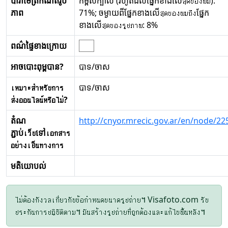
ប៉ារ៉ាម៉ែត្រកំណត់រូប
កម្ពស់ក្បាល (រហូតដល់ផ្នែកខាងលើสุดของผม):
ភាព
71%; ចម្ងាយពីផ្នែកខាងលើสุดของผมถึงផ្នែក
ខាងលើสุดของรูปภาพ: 8%
ពណ៌ផ្ទៃខាងក្រោយ
អាចបោះពុម្ពបាន?
បាទ/ចាស
เหมาะสำหรับการ
បាទ/ចាស
ส่งออนไลน์หรือไม่?
តំណ
http://cnyor.mrecic.gov.ar/en/node/22
ភ្ជាប់เว็บទៅเอกสาร
อย่างเป็นทางการ
មតិយោបល់
ไม่ต้องกังวลเกี่ยวกับข้อกำหนดขนาดรูปถ่าย។ Visafoto.com รับ
ประกันการปฏิบัติตาม។ มันสร้างรูปถ่ายที่ถูกต้องและแก้ไขพื้นหลัง។