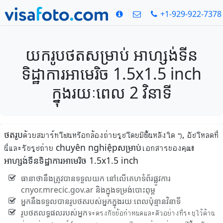
+1-929-922-7378
យករូបថតសម្រាប់ អាហ្សង់ទីន
ទិដ្ឋាការអាមេរិច 1.5x1.5 inch
ក្នុងរយៈពេល 2 វិនាទី
ថតរូបด้วยสมาร์ทโฟนหรือกล้องถ่ายรูปโดยมีพื้นหลังใด ๆ, อัปโหลดที่
นี่และรับรูปถ่าย chuyên nghiệpសម្រាប់เอกสารของคุณ៖
អាហ្សង់ទីនទិដ្ឋាការអាមេរិច 1.5x1.5 inch
ធានាថានឹងត្រូវបានទទួលយក នៅលើគេហទំព័រផ្លូវការ
cnyor.mrecic.gov.ar និងក្នុងទម្រង់បោះពុម្ព
អ្នកនឹងទទួលបានរូបថតរបស់អ្នកក្នុងរយៈពេលប៉ុន្មានវិនាទី
រូបថតលទ្ធផលរបស់អ្នកจะตรงกับข้อกำหนดและตัวอย่างที่ระบุไว้ด้าน