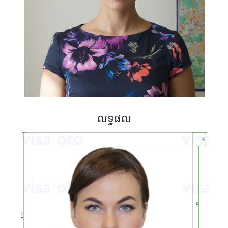
លទ្ធផល