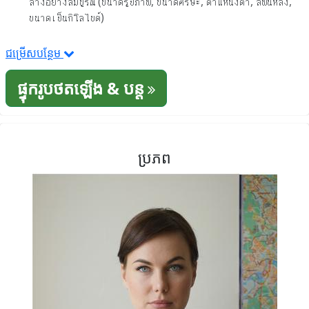
ล่างอย่างสมบูรณ์ (ขนาดรูปภาพ, ขนาดศีรษะ, ตำแหน่งตา, สีพื้นหลัง,
ขนาดเป็นกิโลไบต์)
ជម្រើសបន្ថែម
ផ្ទុករូបថតឡើង & បន្ត
ប្រភព